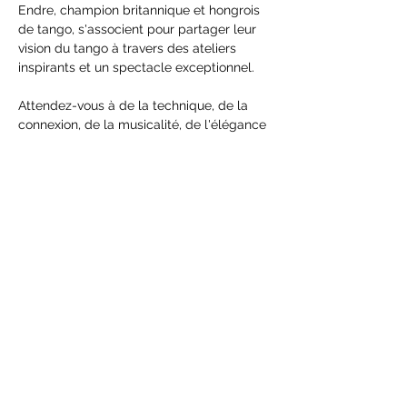
Endre, champion britannique et hongrois 
de tango, s'associent pour partager leur 
vision du tango à travers des ateliers 
inspirants et un spectacle exceptionnel.
Attendez-vous à de la technique, de la 
connexion, de la musicalité, de l'élégance 
et à une magnifique opportunité 
d'apprendre auprès de deux danseurs 
possédant une solide formation artistique 
et une expérience internationale.
Nella est également disponible pour des 
cours particuliers pendant sa visite.
Afficher plus
Partager cet événement